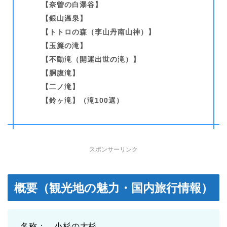
【奈曽の白瀑谷】
【銀山温泉】
【トトロの森（李山丹南山神）】
【玉簾の滝】
【不動滝（開運出世の滝）】
【胴腹滝】
【二ノ滝】
【鈴ヶ滝】（滝100選）
スポンサーリンク
概要（観光地の魅力・国内旅行情報）
名称： 小杉の大杉