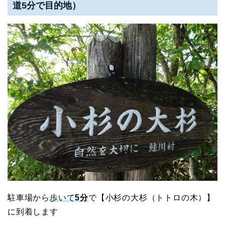
道5分で目的地）
駐車場から
歩いて
5分
で【小杉の大杉（トトロの木）】
に到着します