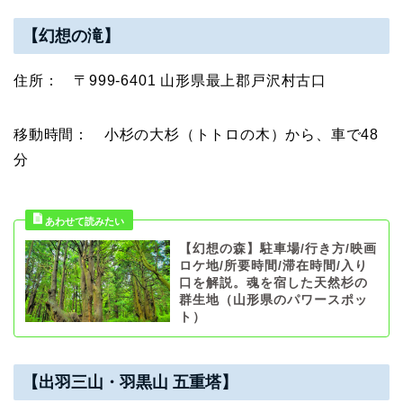
【幻想の滝】
住所： 〒999-6401 山形県最上郡戸沢村古口
移動時間： 小杉の大杉（トトロの木）から、車で48
分
【幻想の森】駐車場/行き方/映画
ロケ地/所要時間/滞在時間/入り
口を解説。魂を宿した天然杉の
群生地（山形県のパワースポッ
ト）
【出羽三山・羽黒山 五重塔】