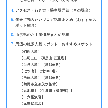
なんと言っても、立派な大杉が見事
アクセス・行き方・駐車場詳細（車の場合）
併せて読みたいブログ記事まとめ（おすすめス
ポット紹介）
山形県のお土産情報まとめ記事
周辺の絶景人気スポット・おすすめスポット
【幻想の滝】
【出羽三山・羽黒山 五重塔】
【白糸の滝】（滝100選）
【七ツ滝】（滝100選）
【法体の滝】（滝100選）
【鶴岡市立加茂水族館】
【丸池様】【
牛渡川（梅花藻）
】
【十六羅漢岩】
【元滝伏流水】