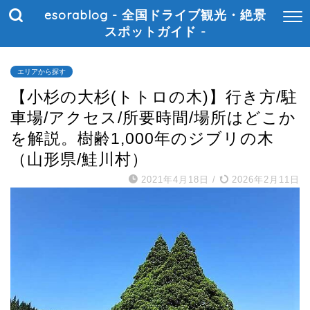
esorablog - 全国ドライブ観光・絶景
スポットガイド -
エリアから探す
【小杉の大杉(トトロの木)】行き方/駐
車場/アクセス/所要時間/場所はどこか
を解説。樹齢1,000年のジブリの木
（山形県/鮭川村）
2021年4月18日
/
2026年2月11日