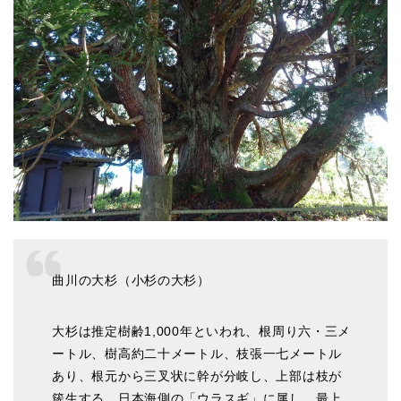
曲川の大杉（小杉の大杉）
大杉は推定樹齢1,000年といわれ、根周り六・三メ
ートル、樹高約二十メートル、枝張一七メートル
あり、根元から三叉状に幹が分岐し、上部は枝が
簇生する。日本海側の「ウラスギ」に属し、最上