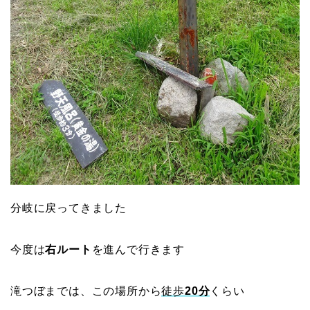
分岐に戻ってきました
今度は
右ルート
を進んで行きます
滝つぼまでは、この場所から
徒歩
20分
くらい