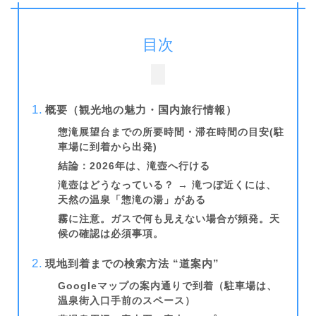
目次
概要（観光地の魅力・国内旅行情報）
惣滝展望台までの
所要時間・滞在時間
の目安
(駐
車場に到着から出発)
結論：2026年は、滝壺へ行ける
滝壺はどうなっている？ → 滝つぼ近くには、
天然の温泉「惣滝の湯」がある
霧に注意。ガスで何も見えない場合が頻発。天
候の確認は必須事項。
現地到着
までの
検索方法
“道案内”
Googleマップの案内通りで到着
（駐車場は、
温泉街入口手前のスペース）