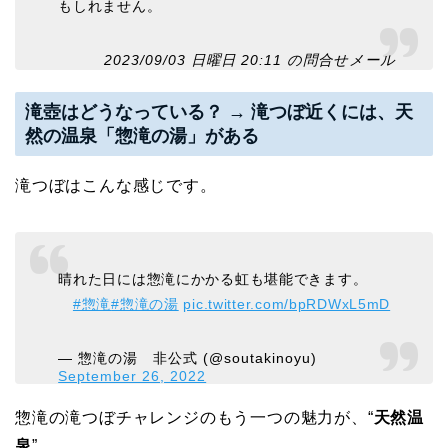
もしれません。
2023/09/03 日曜日 20:11 の問合せメール
滝壺はどうなっている？ → 滝つぼ近くには、天
然の温泉「惣滝の湯」がある
滝つぼはこんな感じです。
晴れた日には惣滝にかかる虹も堪能できます。
#惣滝
#惣滝の湯
pic.twitter.com/bpRDWxL5mD
— 惣滝の湯 非公式 (@soutakinoyu)
September 26, 2022
惣滝の滝つぼチャレンジのもう一つの魅力が、“
天然温
泉
”