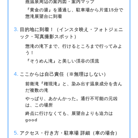
燕温泉周辺の案内図・案内マップ
『黄金の湯』を通過し、駐車場から片道15分で
惣滝展望台に到着
目的地に到着！（インスタ映え・フォトジェニ
ック・写真撮影スポット）
惣滝の滝下まで、行けるところまで行ってみよ
う！
『そうめん滝』と美しい渓谷の渓流
ここからは自己責任（※無理はしない）
前衛滝『権現滝』と、染み出す温泉成分を含ん
だ複数の滝
やっぱり、あかんかった。通行不可能の元凶
は、この場所
終点に行けなくても、展望台よりも迫力は
good
アクセス
・
行き方
・駐車場
詳細
（車の場合）