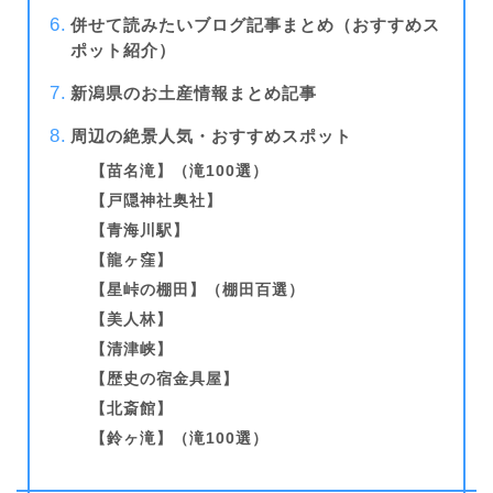
併せて読みたいブログ記事まとめ（おすすめス
ポット紹介）
新潟県のお土産情報まとめ記事
周辺の絶景人気・おすすめスポット
【
苗名滝
】
（滝100選）
【
戸隠神社奥社
】
【青海川駅】
【
龍ヶ窪
】
【星峠の棚田】（棚田百選）
【
美人林
】
【
清津峡
】
【
歴史の宿金具屋
】
【
北斎館
】
【鈴ヶ滝】（滝100選）