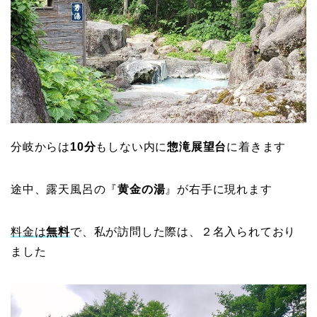
分岐からは
10分
もしない内に
惣滝展望台
に着きます
途中、露天風呂の『
黄金の湯
』が右手に現れます
料金は
無料
で、私が訪問した際は、２名入られており
ました