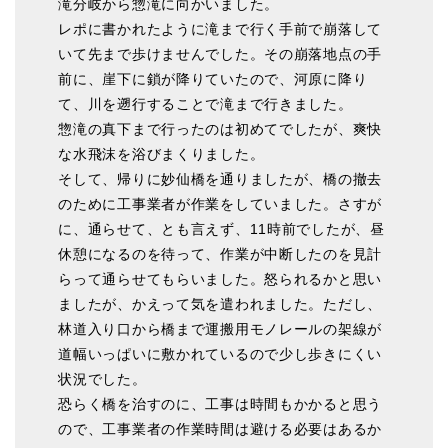
滝分岐から惣滝に向かいました。
レポに書かれたように滝まで行く手前で崩落して
いて先まで歩けませんでした。その崩落地点の手
前に、崖下に鎖が降りていたので、河原に降り
て、川を遡行することで滝まで行きました。
惣滝の真下まで行ったのは初めてでしたが、爽快
な水飛沫を浴びまくりました。
そして、帰りに妙仙橋を通りましたが、橋の撤去
のために工事業者が作業をしていました。さすが
に、通らせて、とも言えず、11時前でしたが、昼
休憩になるのを待って、作業が中断したのを見計
らって通らせてもらいました。怒られるかと思い
ましたが、かえって気を遣われました。ただし、
林道入り口から橋まで運搬用モノレールの架線が
道幅いっぱいに敷かれているので少し歩きにくい
状況でした。
恐らく橋を治すのに、工事は時間もかかると思う
ので、工事業者の作業時間は避ける必要はあるか