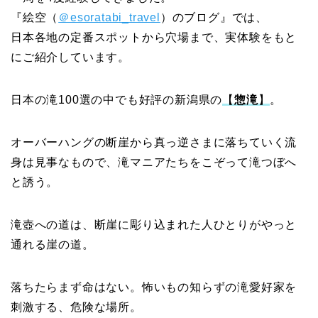
『絵空（
＠esoratabi_travel
）のブログ』では、
日本各地の定番スポットから穴場まで、実体験をもと
にご紹介しています。
日本の滝100選の中でも好評の新潟県の
【
惣滝
】
。
オーバーハングの断崖から真っ逆さまに落ちていく流
身は見事なもので、滝マニアたちをこぞって滝つぼへ
と誘う。
滝壺への道は、断崖に彫り込まれた人ひとりがやっと
通れる崖の道。
落ちたらまず命はない。怖いもの知らずの滝愛好家を
刺激する、危険な場所。