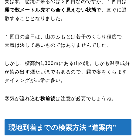
実は私、惣滝に来るのは２回目なのですが、１回目は
霧で数メートル先すら全く見えない状態
で、直ぐに退
散することとなりました。
１回目の当日は、山のふもとは若干のくもり程度で、
天気は決して悪いものではありませんでした。
しかし、標高約1,300ｍにある山の滝。しかも温泉成分
が染み出す煙たい滝でもあるので、霧で姿をくらます
タイミングが非常に多い。
寒気が流れ込む
秋前後
は注意が必要でしょうね。
現地到着
までの
検索方法
“道案内”