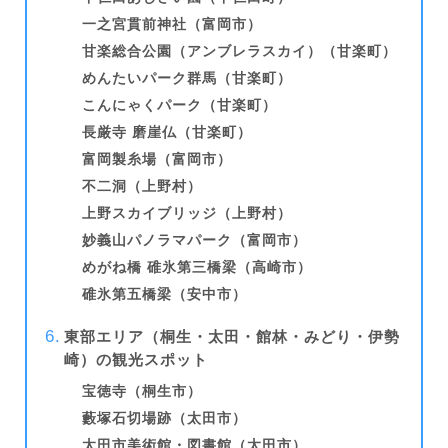
一之宮貫前神社（富岡市）
甘楽総合公園（アンブレラスカイ）（甘楽町）
めんたいパーク群馬（甘楽町）
こんにゃくパーク（甘楽町）
長厳寺 磨崖仏（甘楽町）
富岡製糸場（富岡市）
不二洞（上野村）
上野スカイブリッジ（上野村）
妙義山パノラマパーク（富岡市）
めがね橋 碓氷第三橋梁（高崎市）
碓氷第五橋梁（安中市）
東部エリア（桐生・太田・館林・みどり・伊勢
崎）の観光スポット
宝徳寺（桐生市）
藪塚石切場跡（太田市）
太田市美術館・図書館（太田市）