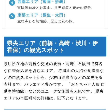
西部エリア（富岡・妙義）
4
富岡製糸場と妙義山。世界遺産と奇岩の絶景。
東部エリア（桐生・太田）
5
宝徳寺と石切場跡。歴史と花の旅。
県央エリア（前橋・高崎・渋川・伊
香保）の観光スポット
県庁所在地の前橋や交通の要衝・高崎、石段街で有名
な伊香保温泉を含むエリア。 赤城山の大沼や覚満淵な
どの自然スポットから、少林山達磨寺などの歴史ある
寺社まで、バラエティ豊かです。 「おもちゃと人形 自
動車博物館」などのユニークな施設も人気です。 県央
エリアの市区町村の詳細は、以下となります。