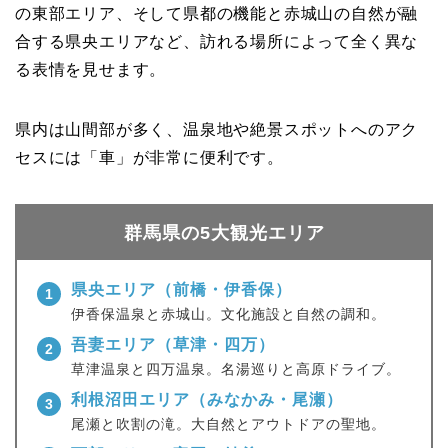
の東部エリア、そして県都の機能と赤城山の自然が融
合する県央エリアなど、訪れる場所によって全く異な
る表情を見せます。
県内は山間部が多く、温泉地や絶景スポットへのアク
セスには「車」が非常に便利です。
群馬県の5大観光エリア
県央エリア（前橋・伊香保）
1
伊香保温泉と赤城山。文化施設と自然の調和。
吾妻エリア（草津・四万）
2
草津温泉と四万温泉。名湯巡りと高原ドライブ。
利根沼田エリア（みなかみ・尾瀬）
3
尾瀬と吹割の滝。大自然とアウトドアの聖地。