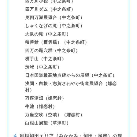
四万川小径（中之条町）
四万川ダム（中之条町）
奥四万湖展望台（中之条町）
しゃくなげの滝（中之条町）
大泉の滝（中之条町）
積善館（慶雲橋）（中之条町）
四万の甌穴群（中之条町）
横手山（中之条町）
渋峠（中之条町）
日本国道最高地点碑からの展望（中之条町）
浅間・白根・志賀さわやか街道展望台（嬬恋
村）
万座湯畑（嬬恋村）
牛池（嬬恋村）
万座空吹（空噴）（嬬恋村）
白根山展望（草津町）
利根沼田エリア（みなかみ・沼田・尾瀬）の観