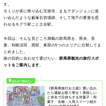
す。
モミジが床に映り込む宝徳寺、まるでダンジョンに迷
い込んだような藪塚石切場跡、そして地下の要塞を思
わせるモグラ駅こと土合駅。
今回は、そんな見どころ満載の群馬県を、県央、吾
妻、利根沼田、西部、東部の5つのエリアに分類してま
とめました。
旅の目的に合わせて選びたい、
群馬県観光の旅行スポ
ットをご案内します
。
《群馬県旅行お土産》買い忘れ
たら通販お取り寄せ！美味しい
と有名で日持ちする洋菓子・和
菓子・名物・人気スイーツ紹介