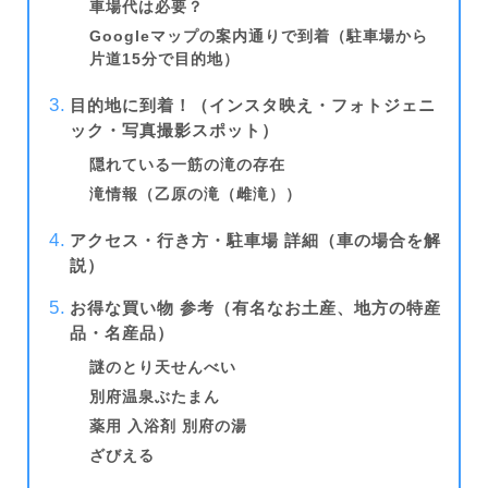
車場代は必要？
Googleマップの案内通りで到着（駐車場から
片道15分で目的地）
目的地に到着！（インスタ映え・フォトジェニ
ック・写真撮影スポット）
隠れている一筋の滝の存在
滝
情報（
乙原の滝（雌滝）
）
アクセス・行き方・駐車場 詳細（車の場合を解
説）
お得な買い物 参考（有名なお土産、地方の特産
品・名産品）
謎のとり天せんべい
別府温泉ぶたまん
薬用 入浴剤 別府の湯
ざびえる