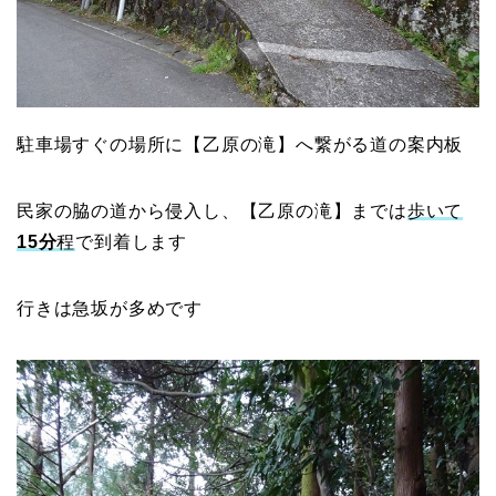
駐車場すぐの場所に【乙原の滝】へ繋がる道の案内板
民家の脇の道から侵入し、【乙原の滝】までは
歩いて
15分
程
で到着します
行きは急坂が多めです