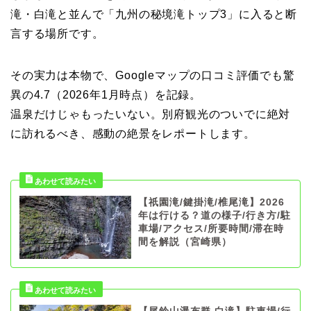
滝・白滝と並んで「九州の秘境滝トップ3」に入ると断
言する場所です。
その実力は本物で、Googleマップの口コミ評価でも驚
異の4.7（2026年1月時点）を記録。
温泉だけじゃもったいない。別府観光のついでに絶対
に訪れるべき、感動の絶景をレポートします。
【祇園滝/鍵掛滝/椎尾滝】2026
年は行ける？道の様子/行き方/駐
車場/アクセス/所要時間/滞在時
間を解説（宮崎県）