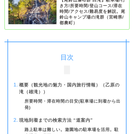
【尾鈴山瀑布群 白滝】駐車場/行
き方/所要時間/登山コース/滞在
時間/アクセス/難易度を解説。尾
鈴山キャンプ場の滝群（宮崎県/
都農町）
目次
概要（観光地の魅力・国内旅行情報）
（乙原の
滝（雄滝））
所要時間・滞在時間の目安(駐車場に到着から出
発)
現地到着までの検索方法 “道案内”
路上駐車は難しい。遊園地の駐車場を活用。駐