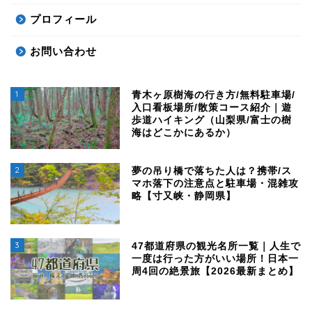
プロフィール
お問い合わせ
1
青木ヶ原樹海の行き方/無料駐車場/
入口看板場所/散策コース紹介｜遊
歩道ハイキング（山梨県/富士の樹
海はどこかにあるか）
2
夢の吊り橋で落ちた人は？携帯/ス
マホ落下の注意点と駐車場・混雑攻
略【寸又峡・静岡県】
3
47都道府県の観光名所一覧｜人生で
一度は行った方がいい場所！日本一
周4回の絶景旅【2026最新まとめ】