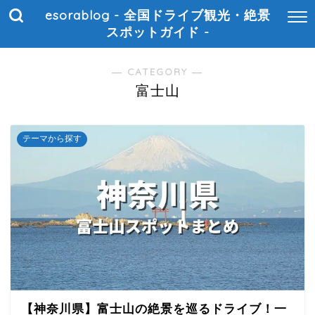
esorablog - 全国ドライブ観光・絶景
スポットガイド -
― CATEGORY ―
富士山
テーマから探す
【神奈川県】富士山の絶景を巡るドライブ！一