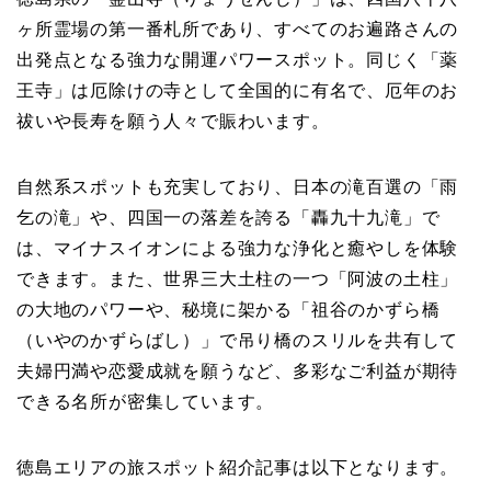
ヶ所霊場の第一番札所であり、すべてのお遍路さんの
出発点となる強力な開運パワースポット。同じく「薬
王寺」は厄除けの寺として全国的に有名で、厄年のお
祓いや長寿を願う人々で賑わいます。
自然系スポットも充実しており、日本の滝百選の「雨
乞の滝」や、四国一の落差を誇る「轟九十九滝」で
は、マイナスイオンによる強力な浄化と癒やしを体験
できます。また、世界三大土柱の一つ「阿波の土柱」
の大地のパワーや、秘境に架かる「祖谷のかずら橋
（いやのかずらばし）」で吊り橋のスリルを共有して
夫婦円満や恋愛成就を願うなど、多彩なご利益が期待
できる名所が密集しています。
徳島エリアの旅スポット紹介記事は以下となります。