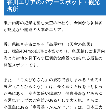
香川エリアのパワースポット・観光
名所
瀬戸内海の絶景を望む天空の神社や、全国から参拝客
が絶えない開運の大本命エリア。
香川県観音寺市にある「高屋神社（天空の鳥居）」
は、標高404mの山頂に本宮があり、鳥居越しに瀬戸内
海と市街地を見下ろす圧倒的な絶景で知られる最強の
開運スポットです。
また、「こんぴらさん」の愛称で親しまれる「金刀比
羅宮（ことひらぐう）」は、長く続く石段を上り切っ
た先にあり、商売繁盛や縁結び、健康長寿などあらゆ
る運気アップのご利益があるとして大人気。さらに、
小豆島にある「寒霞渓（かんかけい）」は、日本三大