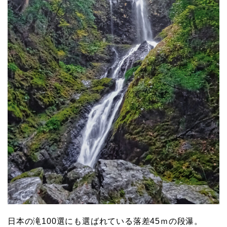
日本の滝100選にも選ばれている落差45ｍの段瀑。