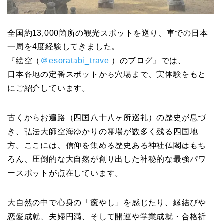
全国約13,000箇所の観光スポットを巡り、車での日本
一周を4度経験してきました。
『絵空（
＠esoratabi_travel
）のブログ』では、
日本各地の定番スポットから穴場まで、実体験をもと
にご紹介しています。
古くからお遍路（四国八十八ヶ所巡礼）の歴史が息づ
き、弘法大師空海ゆかりの霊場が数多く残る四国地
方。ここには、信仰を集める歴史ある神社仏閣はもち
ろん、圧倒的な大自然が創り出した神秘的な最強パワ
ースポットが点在しています。
大自然の中で心身の「癒やし」を感じたり、縁結びや
恋愛成就、夫婦円満、そして開運や学業成就・合格祈