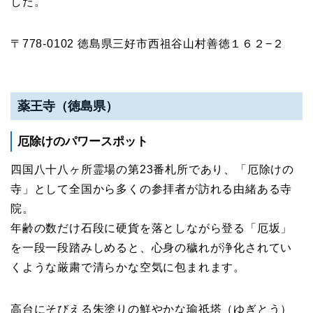
した。
〒778-0102 徳島県三好市西祖谷山村善徳１６２−２
薬王寺（徳島県）
厄除けのパワースポット
四国八十八ヶ所霊場の第23番札所であり、「厄除けの
寺」として全国から多くの参拝者が訪れる由緒ある寺
院。
年齢の数だけ石段に硬貨を落としながら登る「厄坂」
を一段一段踏みしめると、心身の穢れが浄化されてい
くような厳粛で清らかな空気に包まれます。
高台にそびえる朱塗りの鮮やかな瑜祇塔（ゆぎとう）