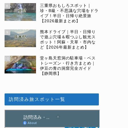
三重県おもしろスポット｜
8
珍・B級・不思議な穴場をドラ
イブ！半日・日帰り絶景旅
【2026最新まとめ】
熊本ドライブ｜半日・日帰り
9
で遊ぶ穴場＆暇つぶし観光ス
ポット！阿蘇・天草・市内な
ど【2026年最新まとめ】
堂ヶ島天窓洞の駐車場・ベス
10
トシーズン・行き方まとめ｜
伊豆の青の洞窟完全ガイド
【静岡県】
訪問済み旅スポット一覧