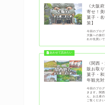
《大阪府
寄せ！美
菓子・名
策】
今回のブロ
大阪への旅
れや先買いで
《関西・
販お取り
菓子・和
年観光対
今回のブロ
きます。関
ん、お土産
ご覧ください。