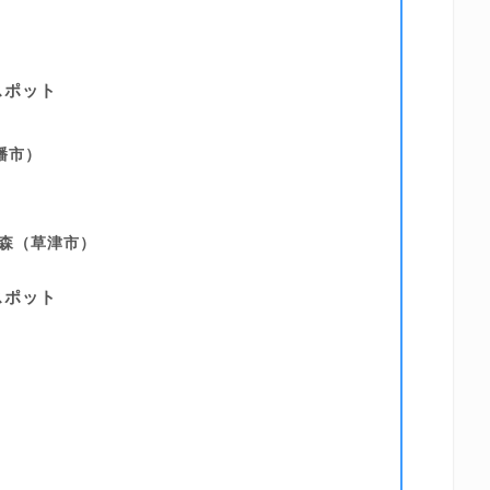
スポット
幡市）
の森（草津市）
スポット
）
）
）