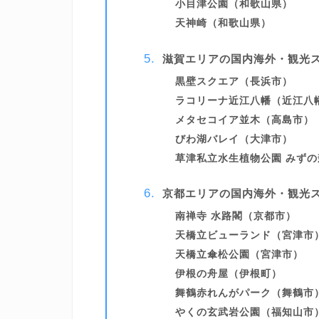
小目津公園（和歌山県）
天神崎（和歌山県）
滋賀エリアの国内海外・観光
黒壁スクエア（長浜市）
ラコリーナ近江八幡（近江八
メタセコイア並木（高島市）
びわ湖バレイ（大津市）
草津私立水生植物公園 みず
京都エリアの国内海外・観光
南禅寺 水路閣（京都市）
天橋立ビューランド（宮津市
天橋立傘松公園（宮津市）
伊根の舟屋（伊根町）
舞鶴赤れんがパーク（舞鶴市
やくの玄武岩公園（福知山市