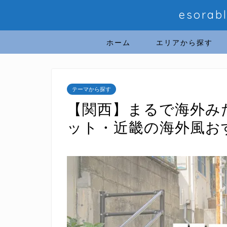
esor
ホーム
エリアから探す
テーマから探す
【関西】まるで海外み
ット・近畿の海外風おす