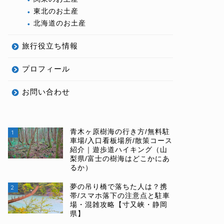
東北のお土産
北海道のお土産
旅行役立ち情報
プロフィール
お問い合わせ
青木ヶ原樹海の行き方/無料駐
1
車場/入口看板場所/散策コース
紹介｜遊歩道ハイキング（山
梨県/富士の樹海はどこかにあ
るか）
夢の吊り橋で落ちた人は？携
2
帯/スマホ落下の注意点と駐車
場・混雑攻略【寸又峡・静岡
県】