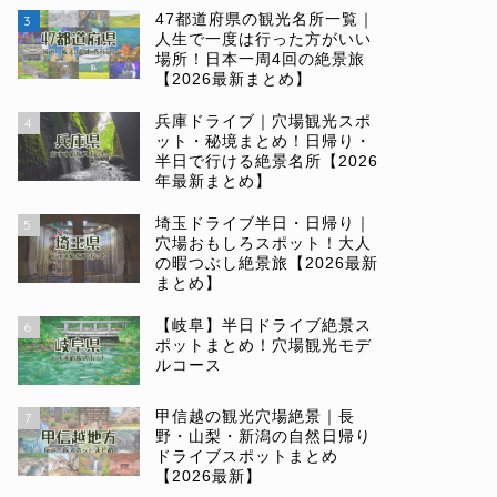
47都道府県の観光名所一覧｜
3
人生で一度は行った方がいい
場所！日本一周4回の絶景旅
【2026最新まとめ】
兵庫ドライブ｜穴場観光スポ
4
ット・秘境まとめ！日帰り・
半日で行ける絶景名所【2026
年最新まとめ】
埼玉ドライブ半日・日帰り｜
5
穴場おもしろスポット！大人
の暇つぶし絶景旅【2026最新
まとめ】
【岐阜】半日ドライブ絶景ス
6
ポットまとめ！穴場観光モデ
ルコース
甲信越の観光穴場絶景｜長
7
野・山梨・新潟の自然日帰り
ドライブスポットまとめ
【2026最新】