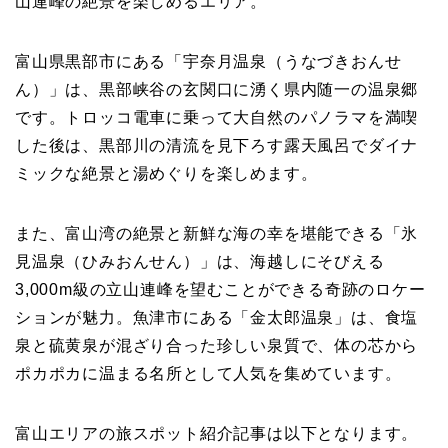
山連峰の絶景を楽しめるエリア。
富山県黒部市にある「宇奈月温泉（うなづきおんせ
ん）」は、黒部峡谷の玄関口に湧く県内随一の温泉郷
です。トロッコ電車に乗って大自然のパノラマを満喫
した後は、黒部川の清流を見下ろす露天風呂でダイナ
ミックな絶景と湯めぐりを楽しめます。
また、富山湾の絶景と新鮮な海の幸を堪能できる「氷
見温泉（ひみおんせん）」は、海越しにそびえる
3,000m級の立山連峰を望むことができる奇跡のロケー
ションが魅力。魚津市にある「金太郎温泉」は、食塩
泉と硫黄泉が混ざり合った珍しい泉質で、体の芯から
ポカポカに温まる名所として人気を集めています。
富山エリアの旅スポット紹介記事は以下となります。