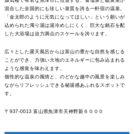
蜃気楼で有名な魚津市に位置する、食塩泉と硫黄泉が
混合した全国的にも珍しい泉質を誇る一軒宿の温泉。
「金太郎のように元気になってほしい」という願いが
込められた濁り湯は湯冷めしにくく、巨大な銘石を配
した大浴場は迫力満点のスケールを誇ります。
広々とした露天風呂からは富山の豊かな自然を感じる
ことができ、力強い大地のエネルギーに包み込まれる
ような感覚を味わえます。
個性的な温泉の風情と、のどかな越中の風景を楽しみ
ながらリフレッシュできる秘湯感あふれるスポットで
す。
〒937-0013 富山県魚津市天神野新６０００