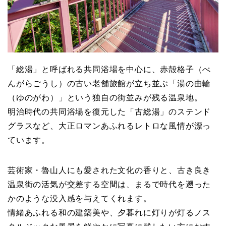
「総湯」と呼ばれる共同浴場を中心に、赤殻格子（べ
んがらごうし）の古い老舗旅館が立ち並ぶ「湯の曲輪
（ゆのがわ）」という独自の街並みが残る温泉地。
明治時代の共同浴場を復元した「古総湯」のステンド
グラスなど、大正ロマンあふれるレトロな風情が漂っ
ています。
芸術家・魯山人にも愛された文化の香りと、古き良き
温泉街の活気が交差する空間は、まるで時代を遡った
かのような没入感を与えてくれます。
情緒あふれる和の建築美や、夕暮れに灯りが灯るノス