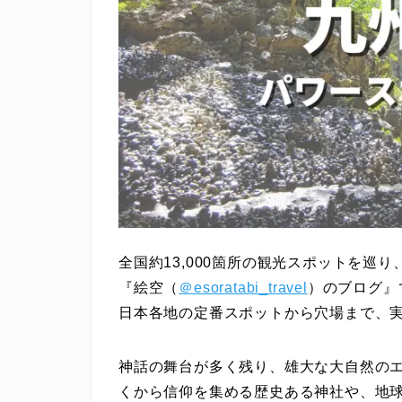
全国約13,000箇所の観光スポットを巡
『絵空（
＠esoratabi_travel
）のブログ』
日本各地の定番スポットから穴場まで、
神話の舞台が多く残り、雄大な大自然の
くから信仰を集める歴史ある神社や、地