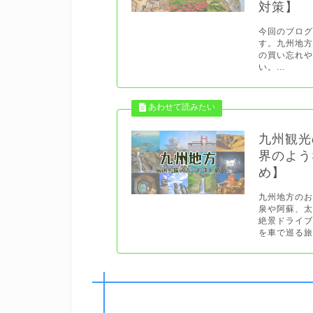
対策】
今回のブロ
す。九州地
の買い忘れ
い。...
九州観光
界のよう
め】
九州地方の
泉や阿蘇、
絶景ドライ
を車で巡る旅