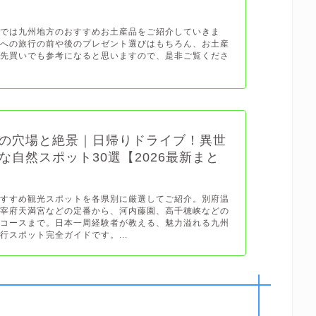
グでは九州地方のおすすめお土産品をご紹介していきま
方への旅行の前や後のプレゼント選びはもちろん、お土産
や先買いでも参考になると思いますので、是非ご覧くださ
の穴場と絶景｜日帰りドライブ！異世
な自然スポット30選【2026最新まと
おすすめ観光スポットを各県別に厳選してご紹介。別府温
太宰府天満宮などの定番から、河内藤園、高千穂峡などの
ブコースまで。日本一周経験者が教える、魅力溢れる九州
行スポット完全ガイドです。...