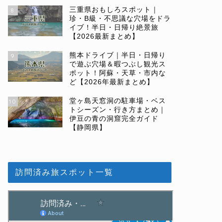
三重県おもしろスポット｜
8
珍・B級・不思議な穴場をドラ
イブ！半日・日帰り絶景旅
【2026最新まとめ】
熊本ドライブ｜半日・日帰り
9
で遊ぶ穴場＆暇つぶし観光ス
ポット！阿蘇・天草・市内な
ど【2026年最新まとめ】
堂ヶ島天窓洞の駐車場・ベス
10
トシーズン・行き方まとめ｜
伊豆の青の洞窟完全ガイド
【静岡県】
訪問済み旅スポット一覧