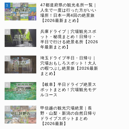
47都道府県の観光名所一覧｜
3
人生で一度は行った方がいい
場所！日本一周4回の絶景旅
【2026最新まとめ】
兵庫ドライブ｜穴場観光スポ
4
ット・秘境まとめ！日帰り・
半日で行ける絶景名所【2026
年最新まとめ】
埼玉ドライブ半日・日帰り｜
5
穴場おもしろスポット！大人
の暇つぶし絶景旅【2026最新
まとめ】
【岐阜】半日ドライブ絶景ス
6
ポットまとめ！穴場観光モデ
ルコース
甲信越の観光穴場絶景｜長
7
野・山梨・新潟の自然日帰り
ドライブスポットまとめ
【2026最新】