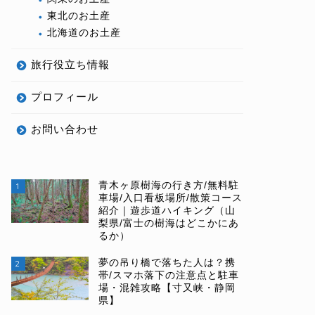
東北のお土産
北海道のお土産
旅行役立ち情報
プロフィール
お問い合わせ
青木ヶ原樹海の行き方/無料駐
1
車場/入口看板場所/散策コース
紹介｜遊歩道ハイキング（山
梨県/富士の樹海はどこかにあ
るか）
夢の吊り橋で落ちた人は？携
2
帯/スマホ落下の注意点と駐車
場・混雑攻略【寸又峡・静岡
県】